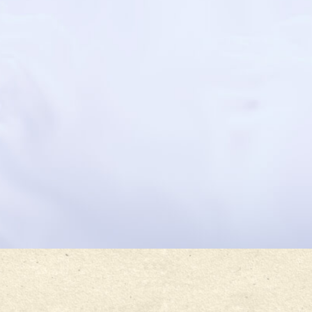
DE
DOS
more
VITÓRIA
CINCO
Read
PRIMEIROS
more
SÁBADOS,
julho 29,
Read
NA
2024
more
II EJC
PARÓQUIA
DA
SÃO
PARÓQUIA
JOSÉ
SÃO
JOSÉ
Read
more
Rea
more