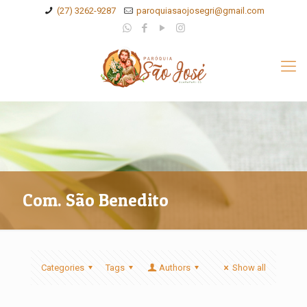
(27) 3262-9287
paroquiasaojosegri@gmail.com
Com. São Benedito
Categories
Tags
Authors
Show all