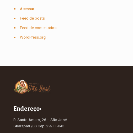
Acessar
Feed de posts
Feed de comentários
WordPress.org
Endereço:
R. Santo Amaro, 26 – São José
Guarapari /ES Cep: 29211-045