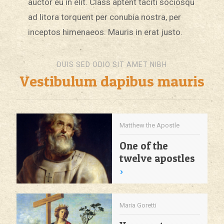
auctor eu in elit. Class aptent taciti sociosqu
ad litora torquent per conubia nostra, per
inceptos himenaeos. Mauris in erat justo.
DUIS SED ODIO SIT AMET NIBH
Vestibulum dapibus mauris
Matthew the Apostle
One of the
twelve apostles
Maria Goretti