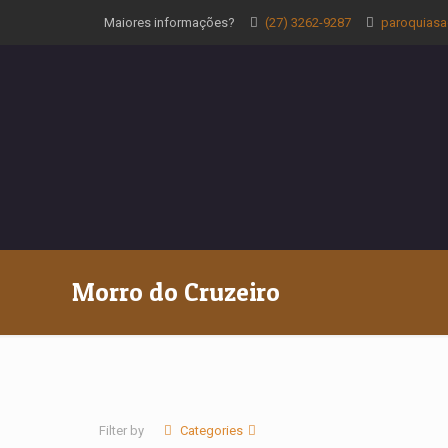
Maiores informações?
(27) 3262-9287
paroquias
Morro do Cruzeiro
Filter by
Categories