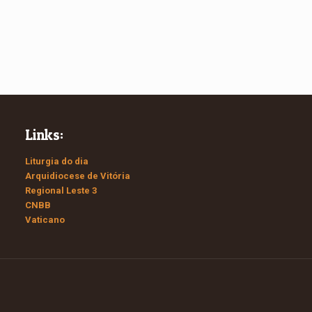
Links:
Liturgia do dia
Arquidiocese de Vitória
Regional Leste 3
CNBB
Vaticano